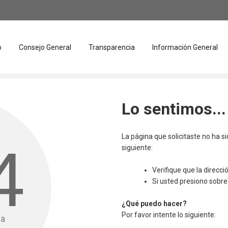
o
Consejo General
Transparencia
Información General
Lo sentimos...
La página que solicitaste no ha s
4
siguiente:
Verifique que la direcc
Si usted presiono sobre 
¿Qué puedo hacer?
Por favor intente lo siguiente:
da