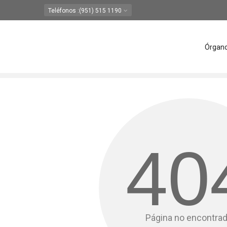
Teléfonos
:(951) 515 1190
Órgan
40
Página no encontra