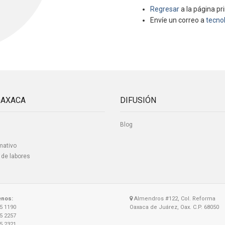
Regresar
a la página pri
Envíe un correo a
tecno
OAXACA
DIFUSIÓN
Blog
mativo
 de labores
enos:
Almendros #122, Col. Reforma
15 1190
Oaxaca de Juárez, Oax. C.P. 68050
15 2257
15 2321