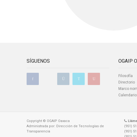
SÍGUENOS
OGAIP 
Filosofía
Directorio
Marco nor
Calendario
Copyright © OGAIP Oaxaca
Llám
Administrada por: Dirección de Tecnologías de
(951) 5
Transparencia
(951) 5
(951) 5