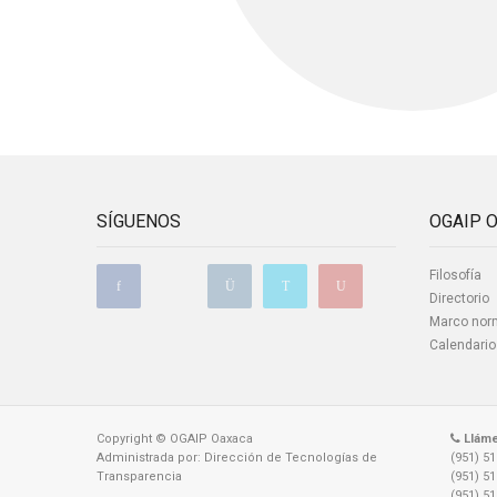
SÍGUENOS
OGAIP 
Filosofía
Directorio
Marco nor
Calendario
Copyright © OGAIP Oaxaca
Llám
Administrada por: Dirección de Tecnologías de
(951) 5
Transparencia
(951) 5
(951) 5