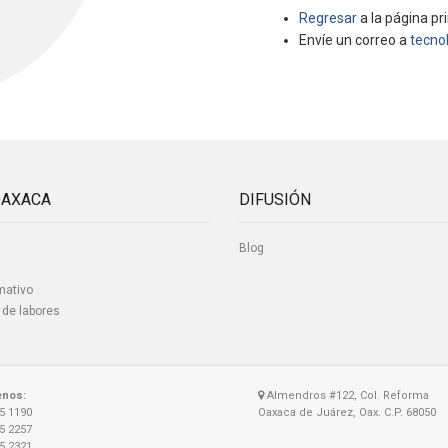
Regresar
a la página pri
Envíe un correo a
tecno
OAXACA
DIFUSIÓN
Blog
mativo
 de labores
enos:
Almendros #122, Col. Reforma
15 1190
Oaxaca de Juárez, Oax. C.P. 68050
15 2257
15 2321