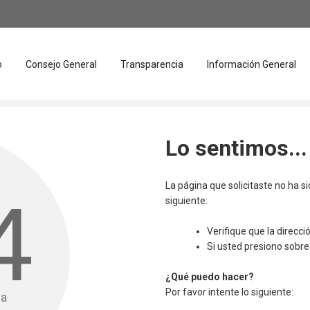
o
Consejo General
Transparencia
Información General
Lo sentimos...
La página que solicitaste no ha s
4
siguiente:
Verifique que la direcc
Si usted presiono sobre 
¿Qué puedo hacer?
Por favor intente lo siguiente:
da