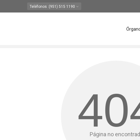
Teléfonos
:(951) 515 1190
Órgan
40
Página no encontra