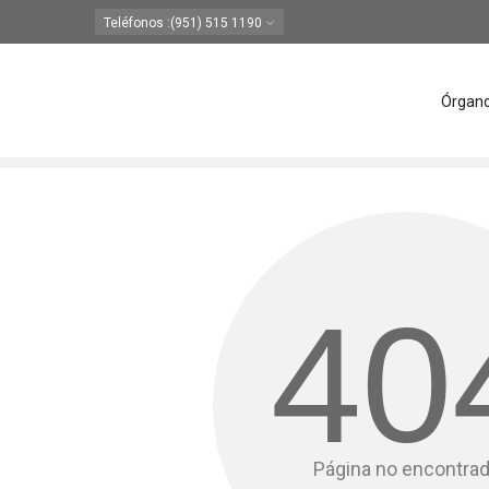
Teléfonos
:(951) 515 1190
Órgan
40
Página no encontra