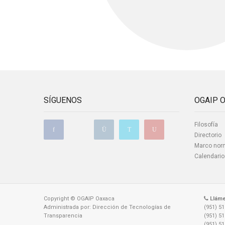
SÍGUENOS
OGAIP 
Filosofía
Directorio
Marco nor
Calendario
Copyright © OGAIP Oaxaca
Llám
Administrada por: Dirección de Tecnologías de
(951) 5
Transparencia
(951) 5
(951) 5