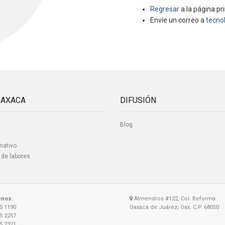
Regresar
a la página pri
Envíe un correo a
tecno
OAXACA
DIFUSIÓN
Blog
mativo
 de labores
enos:
Almendros #122, Col. Reforma
15 1190
Oaxaca de Juárez, Oax. C.P. 68050
15 2257
15 2321