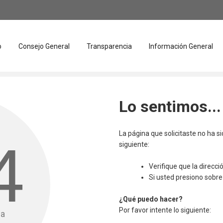
o
Consejo General
Transparencia
Información General
Lo sentimos...
La página que solicitaste no ha s
4
siguiente:
Verifique que la direcc
Si usted presiono sobre 
¿Qué puedo hacer?
Por favor intente lo siguiente:
da