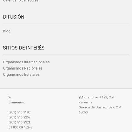
Calendario de labores
DIFUSIÓN
Blog
SITIOS DE INTERÉS
Organismos Internacionales
Organismos Nacionales
Organismos Estatales
Almendros #122, Col.
Llámenos:
Reforma
Oaxaca de Juárez, Oax. C.P.
(951) 515 1190
68050
(951) 515 2257
(951) 515 2321
01 800 00 43247