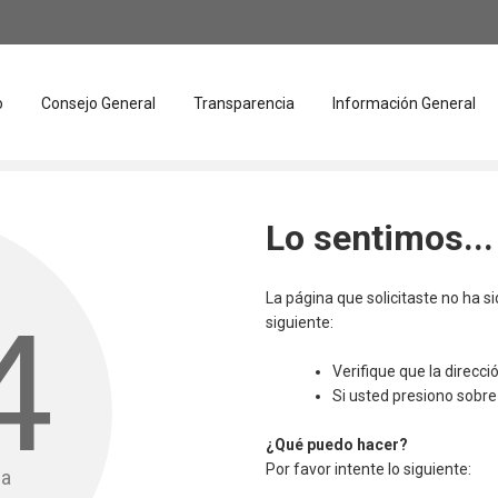
o
Consejo General
Transparencia
Información General
Lo sentimos...
La página que solicitaste no ha s
4
siguiente:
Verifique que la direcc
Si usted presiono sobre 
¿Qué puedo hacer?
Por favor intente lo siguiente:
da