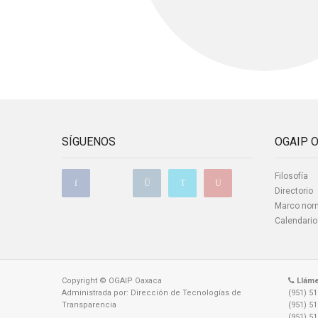
SÍGUENOS
OGAIP 
Filosofía
Directorio
Marco nor
Calendario
Copyright © OGAIP Oaxaca
Llám
Administrada por: Dirección de Tecnologías de
(951) 5
Transparencia
(951) 5
(951) 5