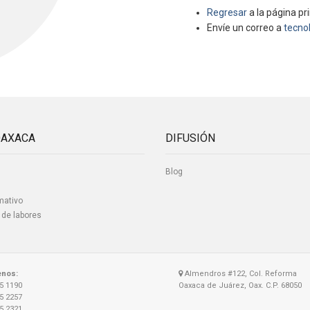
Regresar
a la página pri
Envíe un correo a
tecno
OAXACA
DIFUSIÓN
Blog
mativo
 de labores
enos:
Almendros #122, Col. Reforma
15 1190
Oaxaca de Juárez, Oax. C.P. 68050
15 2257
15 2321