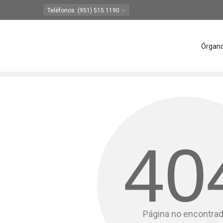
Teléfonos
:(951) 515 1190
Órgan
40
Página no encontra