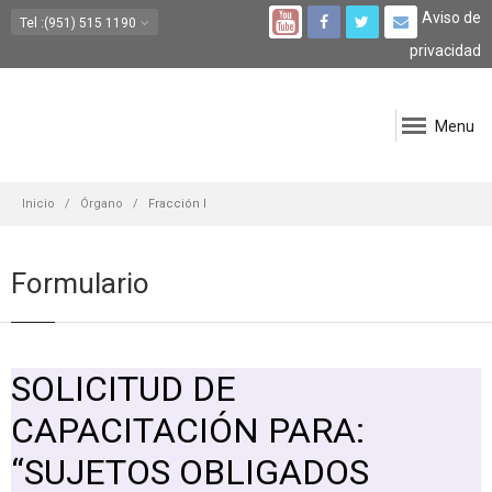
Aviso de
Tel
:(951) 515 1190
privacidad
Menu
Inicio
Órgano
Fracción I
Formulario