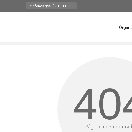
Teléfonos
:(951) 515 1190
Órgan
40
Página no encontra