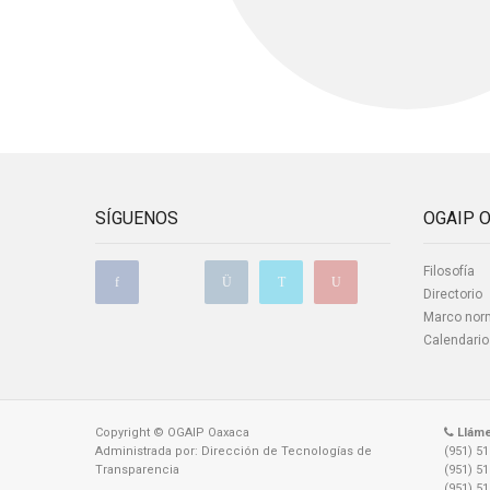
SÍGUENOS
OGAIP 
Filosofía
Directorio
Marco nor
Calendario
Copyright © OGAIP Oaxaca
Llám
Administrada por: Dirección de Tecnologías de
(951) 5
Transparencia
(951) 5
(951) 5