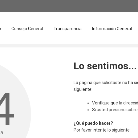
o
Consejo General
Transparencia
Información General
Lo sentimos...
La página que solicitaste no ha s
4
siguiente:
Verifique que la direcc
Si usted presiono sobre 
¿Qué puedo hacer?
Por favor intente lo siguiente:
da