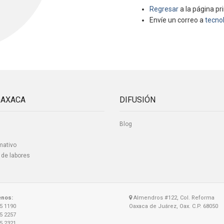
Regresar
a la página pri
Envíe un correo a
tecno
OAXACA
DIFUSIÓN
Blog
mativo
 de labores
enos:
Almendros #122, Col. Reforma
15 1190
Oaxaca de Juárez, Oax. C.P. 68050
15 2257
15 2321